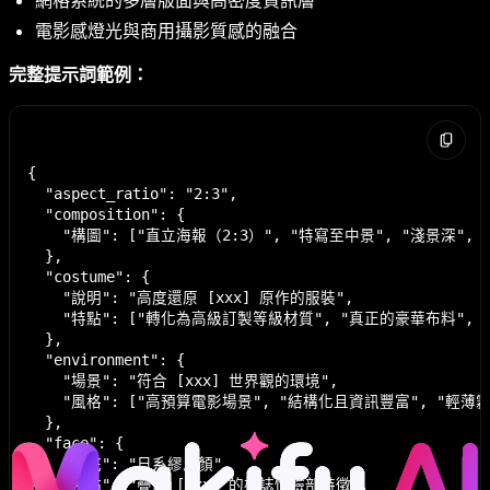
網格系統的多層版面與高密度資訊層
電影感燈光與商用攝影質感的融合
完整提示詞範例：
{

  "aspect_ratio": "2:3",

  "composition": {

    "構圖": ["直立海報（2:3）", "特寫至中景", "淺景深"
  },

  "costume": {

    "說明": "高度還原 [xxx] 原作的服裝",

    "特點": ["轉化為高級訂製等級材質", "真正的豪華布料"
  },

  "environment": {

    "場景": "符合 [xxx] 世界觀的環境",

    "風格": ["高預算電影場景", "結構化且資訊豐富", "輕薄霧氣
  },

  "face": {

    "基底": "日系繆思顏",

    "特點": "疊加 [xxx] 的標誌性臉部特徵",
