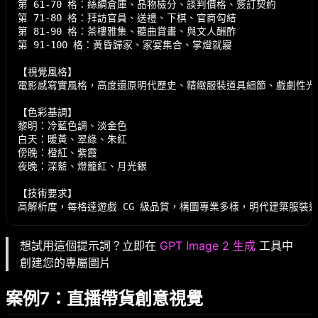
第 61-70 格：絲綢倉庫、品物檢分、談判價格、簽訂契約

第 71-80 格：拜訪官員、送禮、下棋、官商勾結

第 81-90 格：茶樓雅集、聽曲賞畫、與文人酬酢

第 91-100 格：黃昏歸家、家宴集合、掌燈就寢

【視覺風格】

電影感寫實風格，高度還原明代歷史、精緻服裝道具細節、戲劇性光影
【色彩基調】

黎明：冷藍色調、淡金色

白天：暖黃、翠綠、朱紅

傍晚：橙紅、紫霞

夜晚：深藍、燈籠紅、月光銀

【技術要求】

想試用這個提示詞？立即在
GPT Image 2 生成
工具中
創建您的專屬圖片
案例7：直播帶貨創意視覺