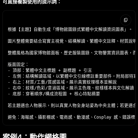
可直接複製使用的提示詞：
根據【主題】自動生成「博物館圖錄式繁體中文解讀資訊圖表」。

圖片整體需要結合寫實主視覺、結構解讀、繁體中文註釋、材質說明
整體風格為國家博物館面板、歷史服裝圖錄、文物鑒賞資訊圖表，而
版面固定：

- 頂部：繁體中文主標題 + 副標題 + 引言

- 左側：結構解讀區域，以繁體中文引線標註重要部件，附局部特寫

- 右上：材質/工藝/質感區域，展示真實紋理樣本並解說

- 右中：紋樣/色彩/意涵區域，展示主色塊、紋樣樣本與文化解讀

- 底部：穿著順序/構成流程圖 + 核心特點摘要

若主題適合人物展示，則以真實人物全身站姿為中央主體；若更適合
案例4：動作網格圖