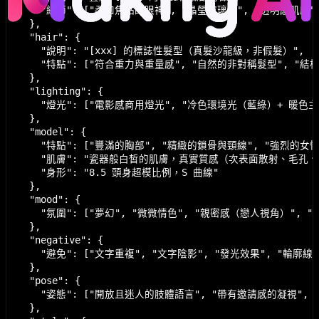
    "細節": ["柔和焦點的眼神", "晶瑩玻璃唇", "透明感肌膚",
  },

  "hair": {

    "說明": "[xxx] 的標誌性髮型（真髮沙龍級，非假髮）",

    "特點": ["符合重力與重量感", "自然的非對稱髮型", "
  },

  "lighting": {

    "燈光": ["電影感商用燈光", "冷色環境光（藍綠）+ 暖色主
  },

  "model": {

    "特點": ["豐滿的胸部", "精緻的鎖骨與頸線", "強烈的女性魅
    "肌膚": "瓷器般白皙的肌膚，真實質感（次表面散射、毛孔、
    "身形": "8.5 頭身超模比例，S 曲線"

  },

  "mood": {

    "氛圍": ["夢幻", "微微情色", "親密感（戀人視角）", "
  },

  "negative": {

    "避免": ["文字重複", "文字陰影", "發光效果", "輪廓線"]
  },

  "pose": {

    "姿態": ["開放且迷人的肢體語言", "帶有邀請感的凝視", 
  },
