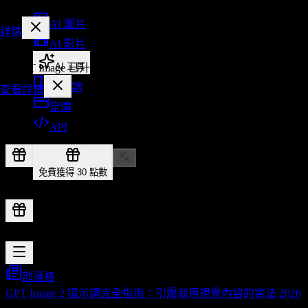
AI GPT Image 已升級為
Makify AI
，帳戶與點數均保留。
AI 圖片
詳情
AI 影片
AI 工具
AI GPT Image 已升級為
Makify AI
，您的帳戶、點數與創作記錄
提示詞
查看詳情
定價
API
免費獲得 30 點數
部落格
GPT Image 2 提示詞完全指南：引爆商用視覺內容的寫法 2026