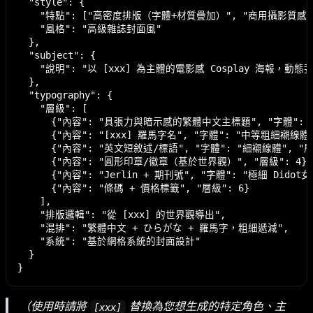
  "style": {

    "特點": ["高密度排版（字體+材質疊加）", "商用攝影質感"
    "風格": "高級雜誌封面風"

  },

  "subject": {

    "說明": "以 [xxx] 為主體的電影感 Cosplay 
  },

  "typography": {

    "層級": [

      {"內容": "具張力與暗示感的繁體中文主標題", "字體": 
      {"內容": "[xxx] 羅馬字名", "字體": "中等粗細襯線體",
      {"內容": "英文短敘述/標語", "字體": "細襯線體", "層級
      {"內容": "圓形印章/徽章（基於世界觀）", "層級": 4},

      {"內容": "Jerlin + 期刊號", "字體": "極細 Dido
      {"內容": "條碼 + 價格標籤", "層級": 6}

    ],

    "排版邏輯": "從 [xxx] 的世界觀導出",

    "混排": "繁體中文 + ひらがな + 羅馬字，粗細遞減",

    "系統": "基於網格系統的封面設計"

  }

（使用時請將
替換為您想生成的特定角色、主
[xxx]