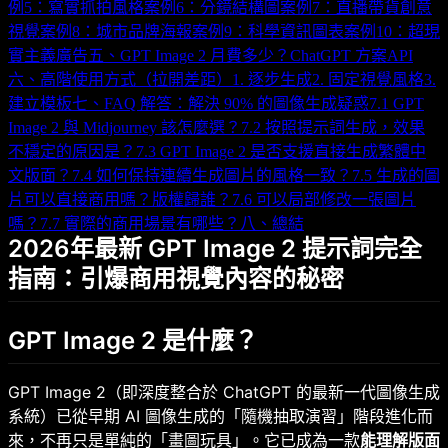
例5：寫實抓拍風格
案例6：分鏡結構圖
案例7：直播帶貨創意
視覺
案例8：城市品牌海報
案例9：科學資訊圖表
案例10：超現
實主義廣告
五、GPT Image 2 月費多少？
ChatGPT 方案
API
六、高階使用方式（拉開差距）
1. 逐步生成
2. 固定視覺風格
3.
建立模板
七、FAQ 解答：解決 90% 的圖像生成疑惑
7.1 GPT
Image 2 與 Midjourney 該怎麼選？
7.2 按照提示詞生成，效果
不穩定的原因是？
7.3 GPT Image 2 是否支援直接生成繁體中
文版面？
7.4 如何保持連續生成圖片的風格一致？
7.5 生成的圖
片可以直接商用嗎？版權歸誰？
7.6 可以局部修改一張圖片
嗎？
7.7 實際的商用場景有哪些？
八、總結
2026年最新 GPT Image 2 提示詞完全
指南：引爆商用視覺內容的秘密
GPT Image 2 是什麼？
GPT Image 2（即深度整合於 ChatGPT 的最新一代圖像生成
系統）已從早期 AI 圖像生成的「隨機抽取演習」階段進化而
來，不再只是單純的「畫圖玩具」。它已成為一款
能理解版面