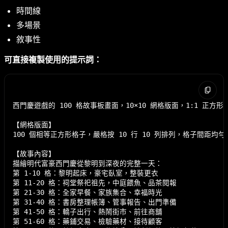
時間線
多場景
敘事性
可直接複製使用的提示詞：
西門慶遊戲的 100 格故事板畫面，10×10 網格版面，1:1 正方形比
【網格版面】

100 個相等正方形格子，嚴格按 10 行 10 列排列，格子間距均
【故事內容】

描繪明代富豪西門慶從黎明到深夜的完整一天：

第 1-10 格：黎明起床，豪宅臥室，整裝更衣

第 11-20 格：祠堂祭祀祖先，中庭餵魚、品茶閱報

第 21-30 格：全家早餐、家族集合、幸福時光

第 31-40 格：書房整理帳簿、管事報告、出門準備

第 41-50 格：轎子出行、熱鬧街市、前往商舖

第 51-60 格：藥鋪交易、檢驗藥材、接待顧客
