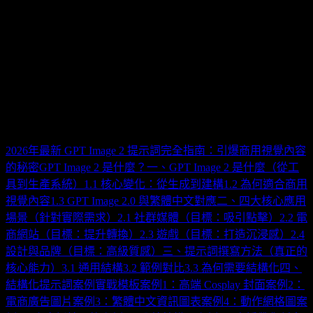
GPT Image 2 提示詞完全指南：引爆商用
視覺內容的寫法 2026
May 5, 2026
目錄
2026年最新 GPT Image 2 提示詞完全指南：引爆商用視覺內容
的秘密
GPT Image 2 是什麼？
一、GPT Image 2 是什麼（從工
具到生產系統）
1.1 核心變化：從生成到建構
1.2 為何適合商用
視覺內容
1.3 GPT Image 2.0 與繁體中文對應
二、四大核心應用
場景（針對實際需求）
2.1 社群媒體（目標：吸引點擊）
2.2 電
商網站（目標：提升轉換）
2.3 遊戲（目標：打造沉浸感）
2.4
設計與品牌（目標：高級質感）
三、提示詞撰寫方法（真正的
核心能力）
3.1 通用結構
3.2 範例對比
3.3 為何需要結構化
四、
結構化提示詞案例實戰模板
案例1：高端 Cosplay 封面
案例2：
電商廣告圖片
案例3：繁體中文資訊圖表
案例4：動作網格圖
案